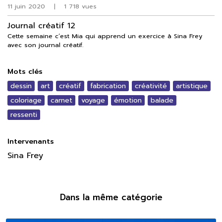
11 juin 2020
|
1 718 vues
Journal créatif 12
Cette semaine c’est Mia qui apprend un exercice à Sina Frey
avec son journal créatif.
Mots clés
dessin
art
créatif
fabrication
créativité
artistique
coloriage
carnet
voyage
émotion
balade
ressenti
Intervenants
Sina Frey
Dans la même catégorie