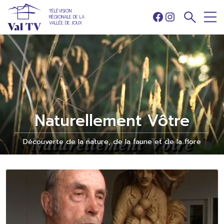
TÉLÉVISION
RÉGIONALE DE LA
Facebook
Instagram
VALLÉE DE JOUX
Naturellement Vôtre
Découverte de la nature, de la faune et de la flore