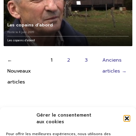
Les copains d'abord
Posté le 4 juin 2009
Les copains d’abord
Pagination
←
1
2
3
Anciens
des
Nouveaux
articles
→
publications
articles
Gérer le consentement
aux cookies
Pour offrir les meilleures expériences, nous utilisons des