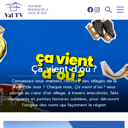
TÉLÉVISION
RÉGIONALE DE LA
Facebook
Instagram
VALLÉE DE JOUX
Ça vient d’où ?
Connaissez‑vous vraiment l’histoire des villages de la
Vallée de Joux ? Chaque mois,
Ça vient d’où ?
vous
plonge au cœur d’un village, à travers anecdotes, faits
marquants et petites histoires oubliées, pour découvrir
l’origine des noms qui façonnent la région