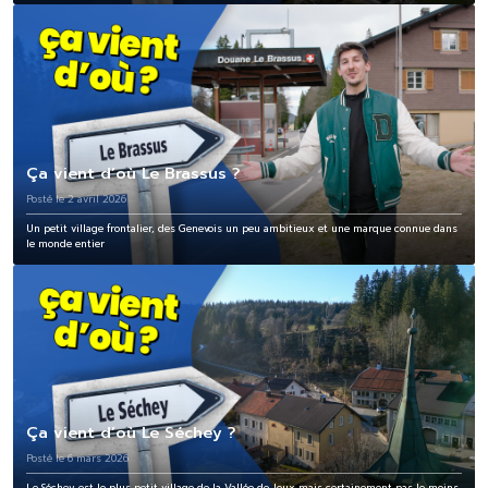
Ça vient d’où Le Brassus ?
Posté le 2 avril 2026
Un petit village frontalier, des Genevois un peu ambitieux et une marque connue dans
le monde entier
Ça vient d’où Le Séchey ?
Posté le 6 mars 2026