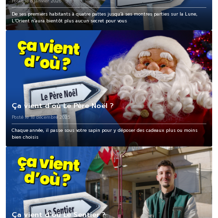
Posté le 8 janvier 2026
De ses premiers habitants à quatre pattes jusqu’à ses montres parties sur la Lune,
L’Orient n’aura bientôt plus aucun secret pour vous
Ça vient d’où Le Père Noël ?
Posté le 18 décembre 2025
Chaque année, il passe sous votre sapin pour y déposer des cadeaux plus ou moins
bien choisis
Ça vient d’où Le Sentier ?