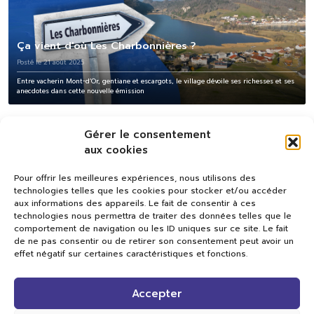
Ça vient d'où Les Charbonnières ?
Posté le 21 août 2025
Entre vacherin Mont-d’Or, gentiane et escargots, le village dévoile ses richesses et ses
anecdotes dans cette nouvelle émission
Gérer le consentement
aux cookies
Pour offrir les meilleures expériences, nous utilisons des
technologies telles que les cookies pour stocker et/ou accéder
aux informations des appareils. Le fait de consentir à ces
technologies nous permettra de traiter des données telles que le
comportement de navigation ou les ID uniques sur ce site. Le fait
de ne pas consentir ou de retirer son consentement peut avoir un
effet négatif sur certaines caractéristiques et fonctions.
Val TV
Accepter
Centre de Compétences Médias
Rue du Pont-Neuf 24