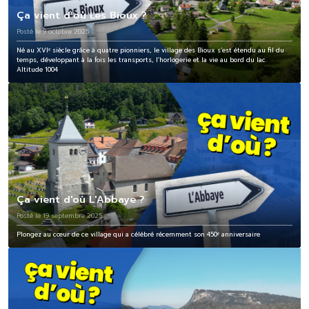
Ça vient d’où Les Bioux ?
Posté le 9 octobre 2025
Né au XVIᵉ siècle grâce à quatre pionniers, le village des Bioux s’est étendu au fil du
temps, développant à la fois les transports, l’horlogerie et la vie au bord du lac.
Altitude 1004
Ça vient d'où L'Abbaye ?
Posté le 19 septembre 2025
Plongez au cœur de ce village qui a célébré récemment son 450ᵉ anniversaire