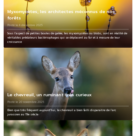
Myxomycètes, les architectes méconnus de nos
forêts
Posté le 4 décembre 2025
Sous l’aspect de petites boules de gelée, les myxomycètes ou blobs, sont en réalité de
véritables prédateurs bactériophages qui se déplacent au fur et à mesure de leur
croissance
Le chevreuil, un ruminant très curieux
Posté le 20 novembre 2025
Bien que très fréquent aujourd’hui, le chevreuil a bien failli disparaitre de l’arc
jurassien au 19e siècle