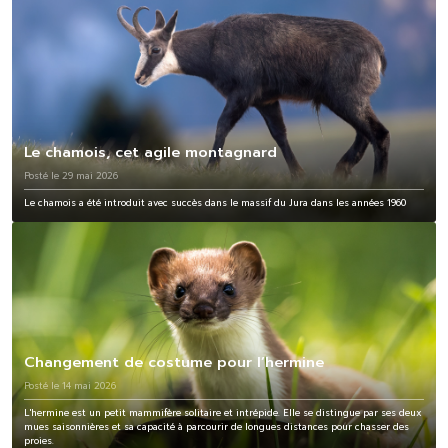
Le chamois, cet agile montagnard
Posté le 29 mai 2026
Le chamois a été introduit avec succès dans le massif du Jura dans les années 1960
Changement de costume pour l’hermine
Posté le 14 mai 2026
L'hermine est un petit mammifère solitaire et intrépide. Elle se distingue par ses deux
mues saisonnières et sa capacité à parcourir de longues distances pour chasser des
proies.