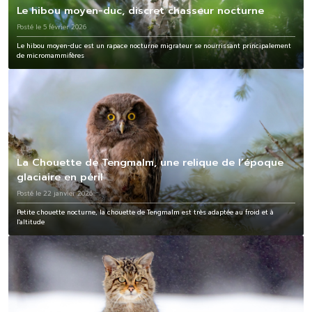
Le hibou moyen-duc, discret chasseur nocturne
Posté le 5 février 2026
Le hibou moyen-duc est un rapace nocturne migrateur se nourrissant principalement
de micromammifères
La Chouette de Tengmalm, une relique de l’époque
glaciaire en péril
Posté le 22 janvier 2026
Petite chouette nocturne, la chouette de Tengmalm est très adaptée au froid et à
l'altitude