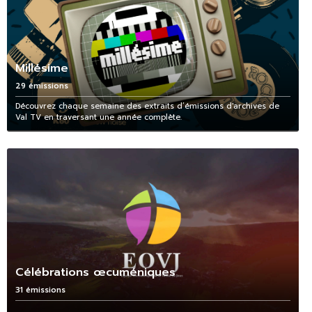
Millésime
29 émissions
Découvrez chaque semaine des extraits d’émissions d'archives de
Val TV en traversant une année complète.
Célébrations œcuméniques
31 émissions