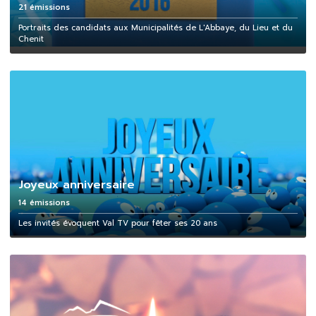
21 émissions
Portraits des candidats aux Municipalités de L'Abbaye, du Lieu et du
Chenit
Joyeux anniversaire
14 émissions
Les invités évoquent Val TV pour fêter ses 20 ans