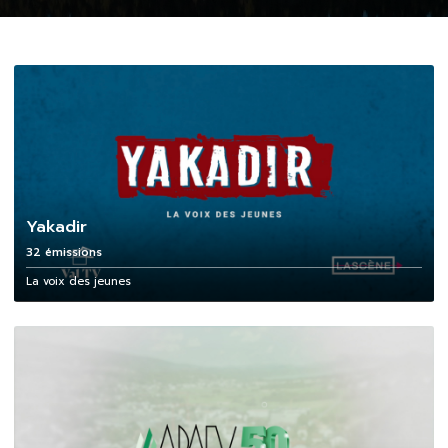
Yakadir
32 émissions
La voix des jeunes