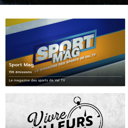
Sport Mag
156 émissions
Le magazine des sports de Val TV