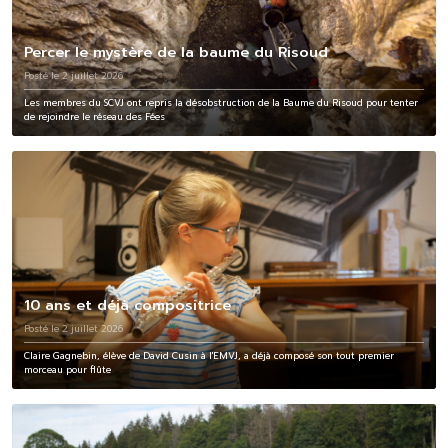
Percer le mystère de la baume du Risoud
Posté le 2 juillet 2026
Les membres du SCVJ ont repris la désobstruction de la Baume du Risoud pour tenter
de rejoindre le réseau des Fées
10 ans et déjà compositrice
Posté le 2 juillet 2026
Claire Gagnebin, élève de David Cusin à l'EMVJ, a déjà composé son tout premier
morceau pour flûte