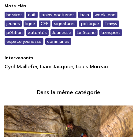
Mots clés
horaires
nuit
trains nocturnes
train
week-end
jeunes
ligne
CFF
signatures
politique
Travys
pétition
autorités
Jeunesse
La Scène
transport
espace jeunesse
communes
Intervenants
Cyril Maillefer, Liam Jacquier, Louis Moreau
Dans la même catégorie