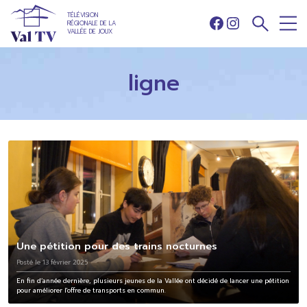
TÉLÉVISION
RÉGIONALE DE LA
Facebook
Instagram
VALLÉE DE JOUX
ligne
Une pétition pour des trains nocturnes
Posté le 13 février 2025
En fin d’année dernière, plusieurs jeunes de la Vallée ont décidé de lancer une pétition
pour améliorer l'offre de transports en commun.