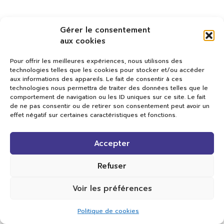
Gérer le consentement
aux cookies
Pour offrir les meilleures expériences, nous utilisons des
technologies telles que les cookies pour stocker et/ou accéder
aux informations des appareils. Le fait de consentir à ces
technologies nous permettra de traiter des données telles que le
comportement de navigation ou les ID uniques sur ce site. Le fait
de ne pas consentir ou de retirer son consentement peut avoir un
effet négatif sur certaines caractéristiques et fonctions.
Val TV
Accepter
Centre de Compétences Médias
Rue du Pont-Neuf 24
1341 L’Orient
Refuser
+41 21 565 17 77 |
info@valtv.ch
Voir les préférences
© 2026
Val TV.
Tous droits réservés.
Politique de cookies
Réalisation Cavin-Baudat Digital Lab