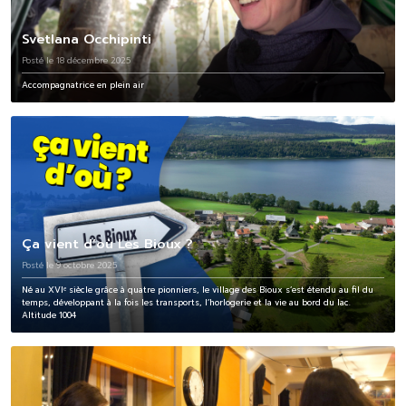
Svetlana Occhipinti
Posté le 18 décembre 2025
Accompagnatrice en plein air
Ça vient d’où Les Bioux ?
Posté le 9 octobre 2025
Né au XVIᵉ siècle grâce à quatre pionniers, le village des Bioux s’est étendu au fil du
temps, développant à la fois les transports, l’horlogerie et la vie au bord du lac.
Altitude 1004