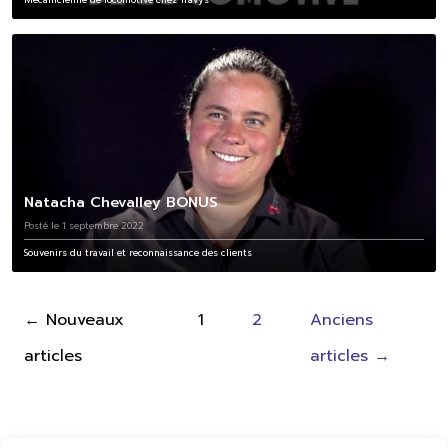
Natacha Chevalley BONUS
Posté le 1 septembre 2022
Souvenirs du travail et reconnaissance des clients
Pagination
←
Nouveaux
1
2
Anciens
des
articles
articles
→
publications