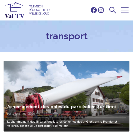
TÉLÉVISION
RÉGIONALE DE LA
Facebook
Instagram
VALLÉE DE JOUX
transport
Acheminement des pales du parc éolien Sur Grati
Posté le 21 mai 2026
L'acheminement des 18 pales des futures éoliennes de Sur Grati, entre Premier et
Vallorbe, constitue un défi logistique majeur