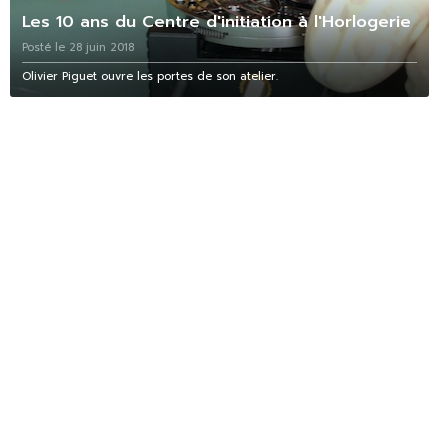
Les 10 ans du Centre d'initiation à l'Horlogerie
Posté le 28 juin 2018
Olivier Piguet ouvre les portes de son atelier.