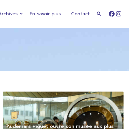
Archives
En savoir plus
Contact
Faceb
Ins
Audemars Piguet ouvre son musée aux plus