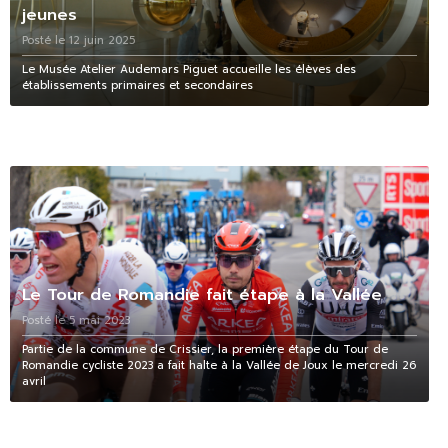
jeunes
Posté le 12 juin 2025
Le Musée Atelier Audemars Piguet accueille les élèves des
établissements primaires et secondaires
Le Tour de Romandie fait étape à la Vallée
Posté le 5 mai 2023
Partie de la commune de Crissier, la première étape du Tour de
Romandie cycliste 2023 a fait halte à la Vallée de Joux le mercredi 26
avril