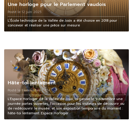
Une horloge pour le Parlement vaudois
Posté le 12 juin 2025
L’École technique de la Vallée de Joux a été choisie en 2018 pour
concevoir et réaliser une pièce sur mesure
Hâte-toi lentement
Posté le 1 novembre 2024
L'Espace Horloger de la Vallée de Joux, organise le 9 novembre une
journée portes ouvertes, l'occasion pour les visiteurs de découvrir ou
de redécouvrir le musée, et son exposition temporaire du moment :
hâte-toi lentement. Espace Horloger