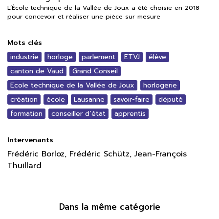
L’École technique de la Vallée de Joux a été choisie en 2018
pour concevoir et réaliser une pièce sur mesure
Mots clés
industrie
horloge
parlement
ETVJ
élève
canton de Vaud
Grand Conseil
Ecole technique de la Vallée de Joux
horlogerie
création
école
Lausanne
savoir-faire
député
formation
conseiller d’état
apprentis
Intervenants
Frédéric Borloz, Frédéric Schütz, Jean-François
Thuillard
Dans la même catégorie