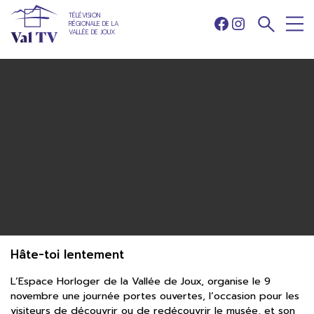
TÉLÉVISION
RÉGIONALE DE LA
Facebook
Instagram
VALLÉE DE JOUX
Hâte-toi lentement
L’Espace Horloger de la Vallée de Joux, organise le 9
novembre une journée portes ouvertes, l’occasion pour les
visiteurs de découvrir ou de redécouvrir le musée, et son