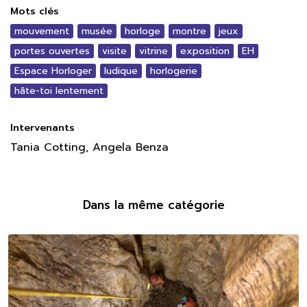
Mots clés
mouvement
musée
horloge
montre
jeux
portes ouvertes
visite
vitrine
exposition
EH
Espace Horloger
ludique
horlogerie
hâte-toi lentement
Intervenants
Tania Cotting, Angela Benza
Dans la même catégorie