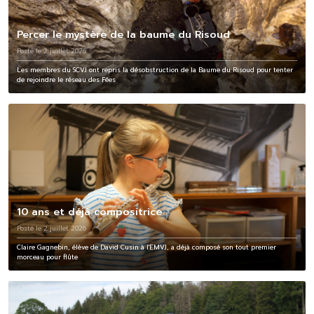
Percer le mystère de la baume du Risoud
Posté le 2 juillet 2026
Les membres du SCVJ ont repris la désobstruction de la Baume du Risoud pour tenter
de rejoindre le réseau des Fées
10 ans et déjà compositrice
Posté le 2 juillet 2026
Claire Gagnebin, élève de David Cusin à l'EMVJ, a déjà composé son tout premier
morceau pour flûte