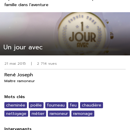
famille dans l’aventure
Un jour avec
21 mai 2015
|
2 714 vues
René Joseph
Maître ramoneur
Mots clés
cheminée
poêle
fourneau
feu
chaudière
nettoyage
métier
ramoneur
ramonage
Intervenants