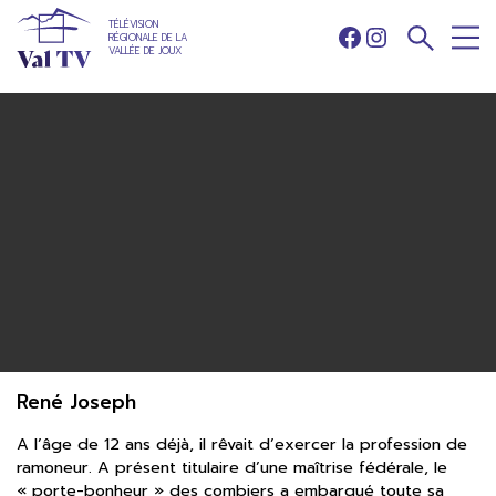
TÉLÉVISION
RÉGIONALE DE LA
Facebook
Instagram
VALLÉE DE JOUX
René Joseph
A l’âge de 12 ans déjà, il rêvait d’exercer la profession de
ramoneur. A présent titulaire d’une maîtrise fédérale, le
« porte-bonheur » des combiers a embarqué toute sa