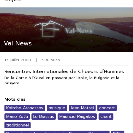
Val News
17 juillet 2008
|
990 vues
Rencontres Internationales de Choeurs d’Hommes
De la Corse à l’Oural en passant par l’Italie, la Bulgarie et la
Gruyère
Mots clés
Koitcho Atanassov
musique
Jean Mattei
concert
Mario Zotti
Le Brassus
Mauricio Raigakes
chant
traditionnel