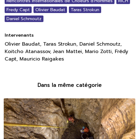
Rencontres Internationales de Choeurs d'Hommes
RICH
Fredy Capt
Olivier Baudat
Taras Strokun
Daniel Schmoutz
Intervenants
Olivier Baudat, Taras Strokun, Daniel Schmoutz,
Koitcho Atanassov, Jean Mattei, Mario Zotti, Frédy
Capt, Mauricio Raigakes
Dans la même catégorie