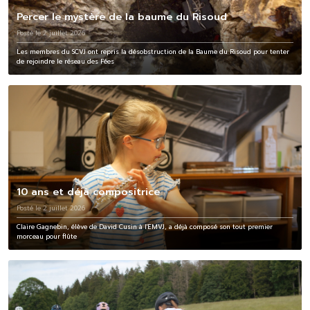
Percer le mystère de la baume du Risoud
Posté le 2 juillet 2026
Les membres du SCVJ ont repris la désobstruction de la Baume du Risoud pour tenter
de rejoindre le réseau des Fées
10 ans et déjà compositrice
Posté le 2 juillet 2026
Claire Gagnebin, élève de David Cusin à l'EMVJ, a déjà composé son tout premier
morceau pour flûte