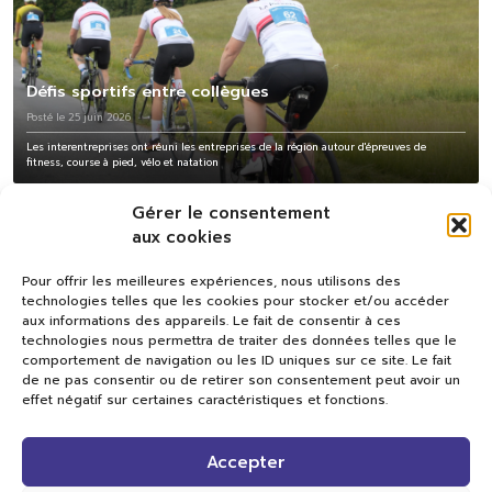
Défis sportifs entre collègues
Posté le 25 juin 2026
Les interentreprises ont réuni les entreprises de la région autour d'épreuves de
fitness, course à pied, vélo et natation
Gérer le consentement
aux cookies
Pour offrir les meilleures expériences, nous utilisons des
technologies telles que les cookies pour stocker et/ou accéder
aux informations des appareils. Le fait de consentir à ces
technologies nous permettra de traiter des données telles que le
comportement de navigation ou les ID uniques sur ce site. Le fait
de ne pas consentir ou de retirer son consentement peut avoir un
effet négatif sur certaines caractéristiques et fonctions.
Val TV
Accepter
Centre de Compétences Médias
Rue du Pont-Neuf 24