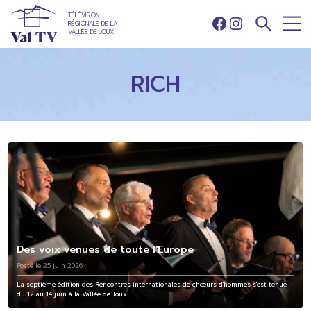
TÉLÉVISION
RÉGIONALE DE LA
Facebook
Instagram
VALLÉE DE JOUX
RICH
Des voix venues de toute l'Europe
Posté le 25 juin 2026
La septième édition des Rencontres internationales de chœurs d'hommes s'est tenue
du 12 au 14 juin à la Vallée de Joux