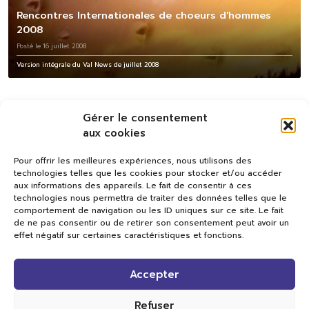
Rencontres Internationales de choeurs d'hommes
2008
Posté le 16 juillet 2008
Version intégrale du Val News de juillet 2008
Gérer le consentement
aux cookies
Pour offrir les meilleures expériences, nous utilisons des
technologies telles que les cookies pour stocker et/ou accéder
aux informations des appareils. Le fait de consentir à ces
technologies nous permettra de traiter des données telles que le
comportement de navigation ou les ID uniques sur ce site. Le fait
de ne pas consentir ou de retirer son consentement peut avoir un
effet négatif sur certaines caractéristiques et fonctions.
Val TV
Accepter
Centre de Compétences Médias
Rue du Pont-Neuf 24
1341 L’Orient
Refuser