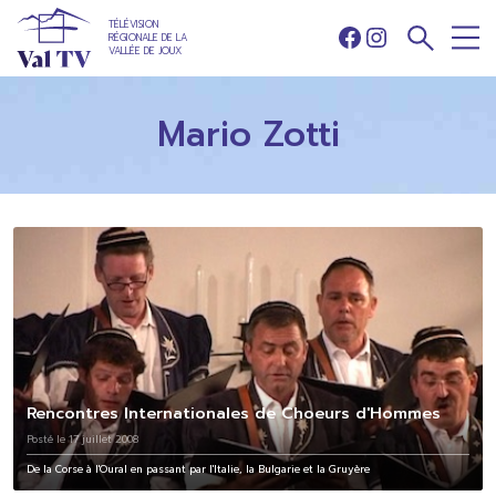
TÉLÉVISION
RÉGIONALE DE LA
Facebook
Instagram
VALLÉE DE JOUX
Mario Zotti
Rencontres Internationales de Choeurs d'Hommes
Posté le 17 juillet 2008
De la Corse à l'Oural en passant par l'Italie, la Bulgarie et la Gruyère