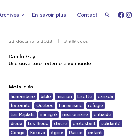
Archives
En savoir plus
Contact
Faceb
Ins
22 décembre 2023
|
3 919 vues
Danilo Gay
Une ouverture fraternelle au monde
Mots clés
humanitaire
bible
mission
Lisette
canada
fraternité
Québec
humanisme
réfugié
Les Replats
immigré
missionnaire
entraide
dieux
Les Bioux
diacre
protestant
solidarité
Congo
Kosovo
église
Russie
enfant