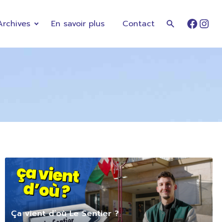
Archives
En savoir plus
Contact
Faceb
Ins
Ça vient d’où Le Sentier ?