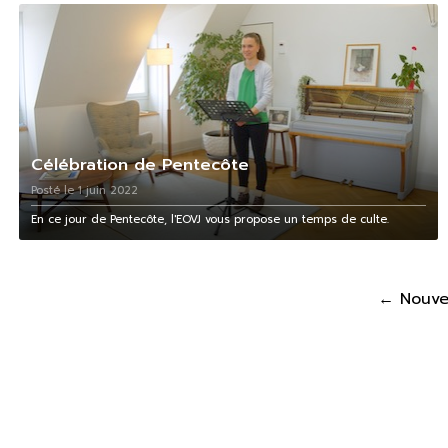
Célébration de Pentecôte
Posté le 1 juin 2022
En ce jour de Pentecôte, l'EOVJ vous propose un temps de culte.
Pagination
←
Nouv
des
publications