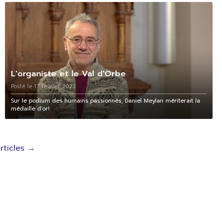
L'organiste et le Val d'Orbe
Posté le 17 février 2022
Sur le podium des humains passionnés, Daniel Meylan mériterait la
médaille d'or!
rticles
→