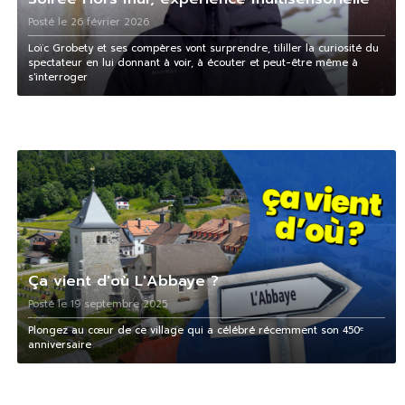
Posté le 26 février 2026
Loïc Grobety et ses compères vont surprendre, tililler la curiosité du
spectateur en lui donnant à voir, à écouter et peut-être même à
s'interroger
Ça vient d'où L'Abbaye ?
Posté le 19 septembre 2025
Plongez au cœur de ce village qui a célébré récemment son 450ᵉ
anniversaire