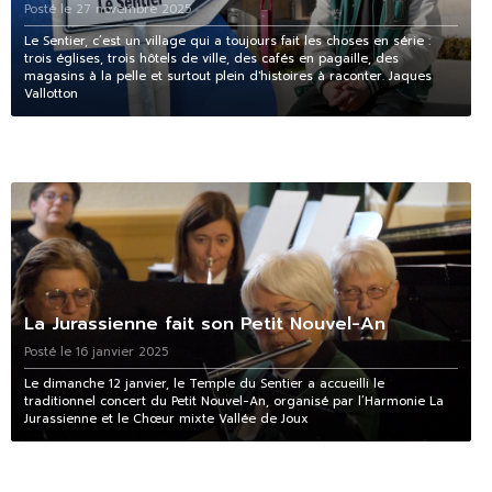
Posté le 27 novembre 2025
Le Sentier, c’est un village qui a toujours fait les choses en série :
trois églises, trois hôtels de ville, des cafés en pagaille, des
magasins à la pelle et surtout plein d'histoires à raconter. Jaques
Vallotton
La Jurassienne fait son Petit Nouvel-An
Posté le 16 janvier 2025
Le dimanche 12 janvier, le Temple du Sentier a accueilli le
traditionnel concert du Petit Nouvel-An, organisé par l’Harmonie La
Jurassienne et le Chœur mixte Vallée de Joux