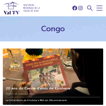
TÉLÉVISION
RÉGIONALE DE LA
Facebook
Instagram
VALLÉE DE JOUX
Congo
20 ans du Cercle d'amis de Kinshasa
Posté le 20 novembre 2025
Le Cercle d'amis de Kinshasa a fêté son 20e anniversaire