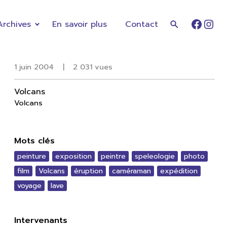
Archives
En savoir plus
Contact
Faceb
Ins
1 juin 2004
|
2 031 vues
Volcans
Volcans
Mots clés
peinture
exposition
peintre
speleologie
photo
film
Volcans
éruption
caméraman
expédition
voyage
lave
Intervenants