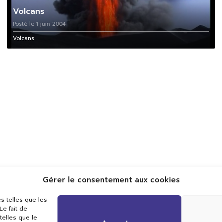
Volcans
Posté le 1 juin 2004
Volcans
Gérer le consentement aux cookies
Val TV
s telles que les
Centre de Compétences Médias
e fait de
Rue du Pont-Neuf 24
telles que le