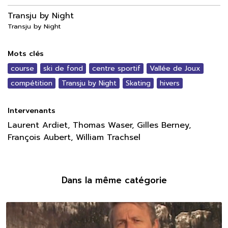
Transju by Night
Transju by Night
Mots clés
course
ski de fond
centre sportif
Vallée de Joux
compétition
Transju by Night
Skating
hivers
Intervenants
Laurent Ardiet, Thomas Waser, Gilles Berney,
François Aubert, William Trachsel
Dans la même catégorie