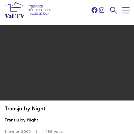
TÉLÉVISION
RÉGIONALE DE LA
Facebook
Instagram
VALLÉE DE JOUX
Transju by Night
Transju by Night
1 février 2005
|
1 489 vues