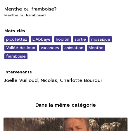
Menthe ou framboise?
Menthe ou framboise?
Mots clés
picotettaz
L'Abbaye
hôpital
sortie
mosaïque
Vallée de Joux
vacances
animation
Menthe
framboise
Intervenants
Joëlle Vuilloud, Nicolas, Charlotte Bourqui
Dans la même catégorie