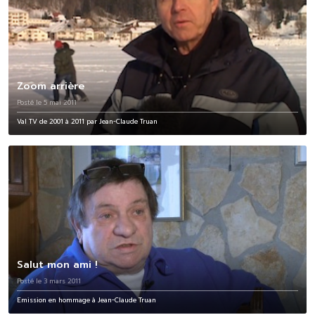
Zoom arrière
Posté le 5 mai 2011
Val TV de 2001 à 2011 par Jean-Claude Truan
Salut mon ami !
Posté le 3 mars 2011
Emission en hommage à Jean-Claude Truan