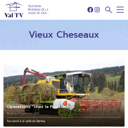
TÉLÉVISION
RÉGIONALE DE LA
Facebook
Instagram
VALLÉE DE JOUX
Vieux Cheseaux
Opérations "chez le Poisson"
Posté le 5 novembre 2015
Toussaint à la salle du Séchey