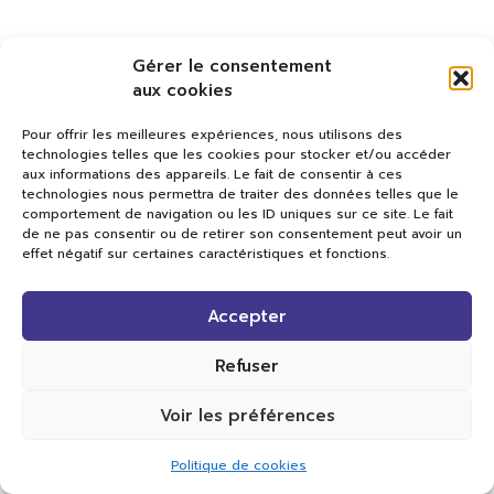
Gérer le consentement
aux cookies
Pour offrir les meilleures expériences, nous utilisons des
technologies telles que les cookies pour stocker et/ou accéder
aux informations des appareils. Le fait de consentir à ces
technologies nous permettra de traiter des données telles que le
comportement de navigation ou les ID uniques sur ce site. Le fait
de ne pas consentir ou de retirer son consentement peut avoir un
effet négatif sur certaines caractéristiques et fonctions.
Val TV
Accepter
Centre de Compétences Médias
Rue du Pont-Neuf 24
1341 L’Orient
Refuser
+41 21 565 17 77 |
info@valtv.ch
Voir les préférences
© 2026
Val TV.
Tous droits réservés.
Politique de cookies
Réalisation Cavin-Baudat Digital Lab