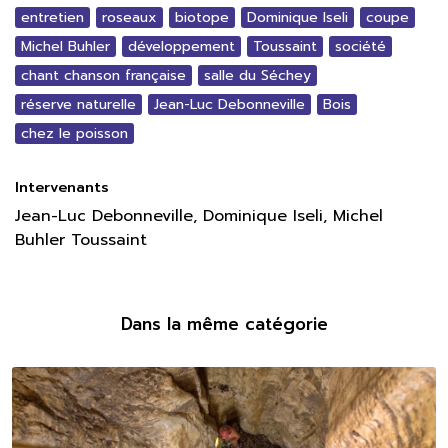
entretien
roseaux
biotope
Dominique Iseli
coupe
Michel Buhler
développement
Toussaint
société
chant chanson française
salle du Séchey
réserve naturelle
Jean-Luc Debonneville
Bois
chez le poisson
Intervenants
Jean-Luc Debonneville, Dominique Iseli, Michel
Buhler Toussaint
Dans la même catégorie