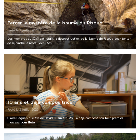
Percer le mystère de la baume du Risoud
Posté le 2 juillet 2026
Les membres du SCVJ ont repris la désobstruction de la Baume du Risoud pour tenter
de rejoindre le réseau des Fées
10 ans et déjà compositrice
Posté le 2 juillet 2026
Claire Gagnebin, élève de David Cusin à l'EMVJ, a déjà composé son tout premier
morceau pour flûte