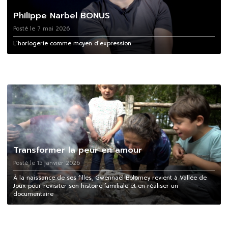
Philippe Narbel BONUS
Posté le 7 mai 2026
L’horlogerie comme moyen d’expression
Transformer la peur en amour
Posté le 15 janvier 2026
À la naissance de ses filles, Gwennaël Bolomey revient à Vallée de
Joux pour revisiter son histoire familiale et en réaliser un
documentaire