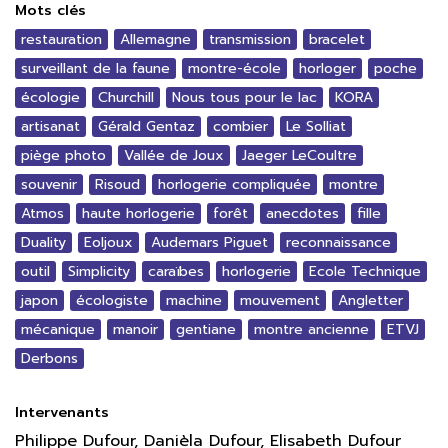
Mots clés
restauration
Allemagne
transmission
bracelet
surveillant de la faune
montre-école
horloger
poche
écologie
Churchill
Nous tous pour le lac
KORA
artisanat
Gérald Gentaz
combier
Le Solliat
piège photo
Vallée de Joux
Jaeger LeCoultre
souvenir
Risoud
horlogerie compliquée
montre
Atmos
haute horlogerie
forêt
anecdotes
fille
Duality
Eoljoux
Audemars Piguet
reconnaissance
outil
Simplicity
caraïbes
horlogerie
Ecole Technique
japon
écologiste
machine
mouvement
Angletter
mécanique
manoir
gentiane
montre ancienne
ETVJ
Derbons
Intervenants
Philippe Dufour, Danièla Dufour, Elisabeth Dufour