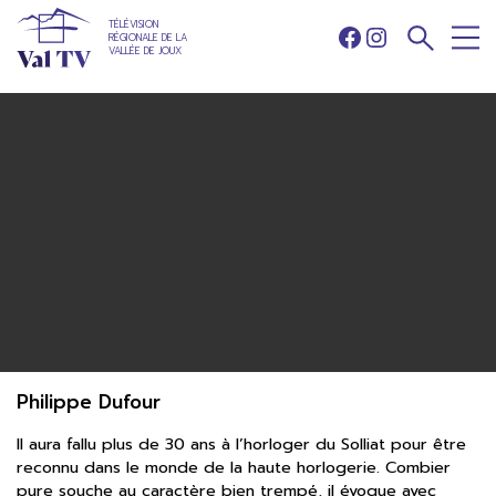
TÉLÉVISION
RÉGIONALE DE LA
Facebook
Instagram
VALLÉE DE JOUX
Philippe Dufour
Il aura fallu plus de 30 ans à l’horloger du Solliat pour être
reconnu dans le monde de la haute horlogerie. Combier
pure souche au caractère bien trempé, il évoque avec