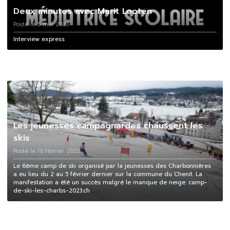
Deux minutes avec Marit Looten
Posté le 5 mai 2023
Interview express
Les jeunesses campagnardes chaussent les
skis
Posté le 10 février 2023
Le 6ème camp de ski organisé par la jeunesses des Charbonnières
a eu lieu du 2 au 5 février dernier sur la commune du Chenit. La
manifestation a été un succès malgré le manque de neige. camp-
de-ski-les-charbs-2023.ch