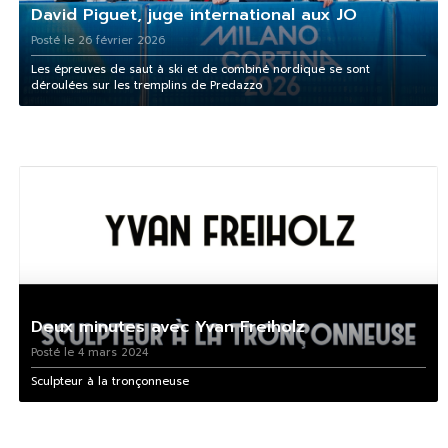
David Piguet, juge international aux JO
Posté le 26 février 2026
Les épreuves de saut à ski et de combiné nordique se sont
déroulées sur les tremplins de Predazzo
Deux minutes avec Yvan Freiholz
Posté le 4 mars 2024
Sculpteur à la tronçonneuse