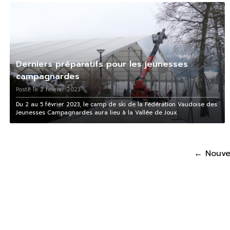
Derniers préparatifs pour les jeunesses
campagnardes
Posté le 2 février 2023
Du 2 au 5 février 2023, le camp de ski de la Fédération Vaudoise des
Jeunesses Campagnardes aura lieu à la Vallée de Joux
Pagination
←
Nouv
des
publications