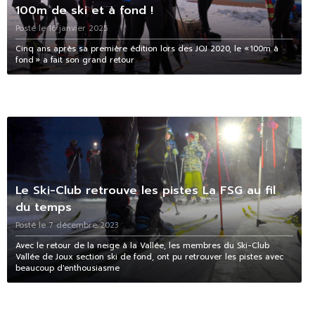
100m de ski et à fond !
Posté le 16 janvier 2025
Cinq ans après sa première édition lors des JOJ 2020, le « 100m à
fond » a fait son grand retour
Le Ski-Club retrouve les pistes La FSG au fil
du temps
Posté le 7 décembre 2023
Avec le retour de la neige à la Vallée, les membres du Ski-Club
Vallée de Joux section ski de fond, ont pu retrouver les pistes avec
beaucoup d'enthousiasme