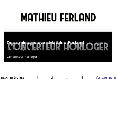
Deux minutes avec Mathieu Ferland
Posté le 30 janvier 2023
Concepteur horloger
eaux
articles
1
2
…
4
Anciens
a