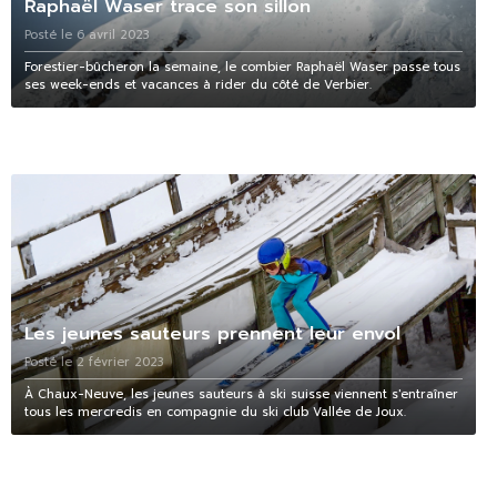
Raphaël Waser trace son sillon
Posté le 6 avril 2023
Forestier-bûcheron la semaine, le combier Raphaël Waser passe tous
ses week-ends et vacances à rider du côté de Verbier.
Les jeunes sauteurs prennent leur envol
Posté le 2 février 2023
À Chaux-Neuve, les jeunes sauteurs à ski suisse viennent s'entraîner
tous les mercredis en compagnie du ski club Vallée de Joux.