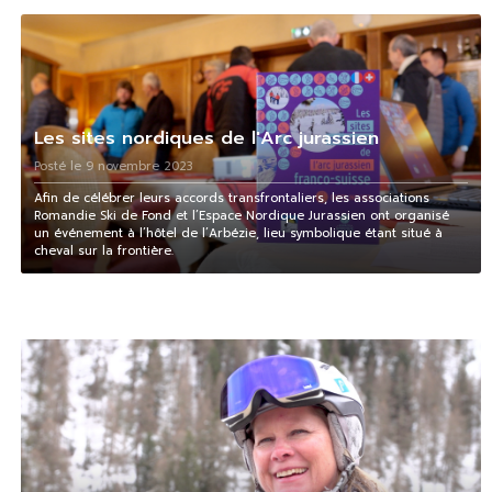
Les sites nordiques de l'Arc jurassien
Posté le 9 novembre 2023
Afin de célébrer leurs accords transfrontaliers, les associations
Romandie Ski de Fond et l’Espace Nordique Jurassien ont organisé
un événement à l’hôtel de l’Arbézie, lieu symbolique étant situé à
cheval sur la frontière.