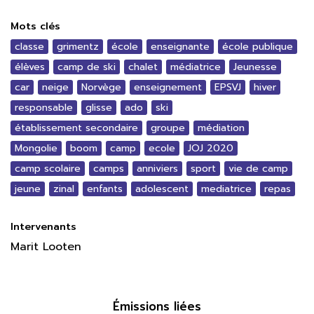
Mots clés
classe
grimentz
école
enseignante
école publique
élèves
camp de ski
chalet
médiatrice
Jeunesse
car
neige
Norvège
enseignement
EPSVJ
hiver
responsable
glisse
ado
ski
établissement secondaire
groupe
médiation
Mongolie
boom
camp
ecole
JOJ 2020
camp scolaire
camps
anniviers
sport
vie de camp
jeune
zinal
enfants
adolescent
mediatrice
repas
Intervenants
Marit Looten
Émissions liées