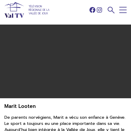
TÉLÉVISION
RÉGIONALE DE LA
Facebook
Instagram
VALLÉE DE JOUX
Marit Looten
De parents norvégiens, Marit a vécu son enfance à Genève.
Le sport a toujours eu une place importante dans sa vie.
Aujourd’hui bien intégrée à la Vallée de Joux, elle y tient le