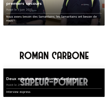
premiers secours
Posté le 5 juin 2025
Nous avons besoin des Samaritains, les Samaritains ont besoin de
nous !
Deux minutes avec Roman Carbone
Posté le 21 octobre 2021
Interview express