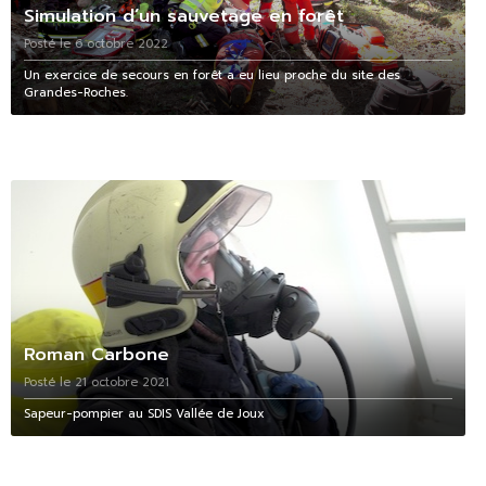
Simulation d’un sauvetage en forêt
Posté le 6 octobre 2022
Un exercice de secours en forêt a eu lieu proche du site des
Grandes-Roches.
Roman Carbone
Posté le 21 octobre 2021
Sapeur-pompier au SDIS Vallée de Joux