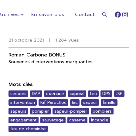
Archives
En savoir plus
Contact
Faceb
Ins
21 octobre 2021
|
1 284 vues
Roman Carbone BONUS
Souvenirs d’interventions marquantes
Mots clés
secours
DAP
exercice
caporal
feu
DPS
JSP
intervention
Kif Parechoc
lac
sapeur
famille
sapeurs
pompier
sapeur-pompier
pompiers
engagement
sauvetage
caserne
incendie
feu de cheminée