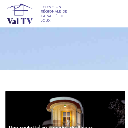
TÉLÉVISION
RÉGIONALE DE
LA VALLÉE DE
JOUX
Une roulotte au sommet du Risoux