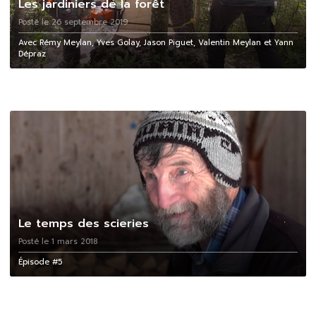
Les jardiniers de la forêt
Posté le 26 septembre 2019
Avec Rémy Meylan, Yves Golay, Jason Piguet, Valentin Meylan et Yann
Dépraz
Le temps des scieries
Posté le 1 mars 2018
Épisode #5