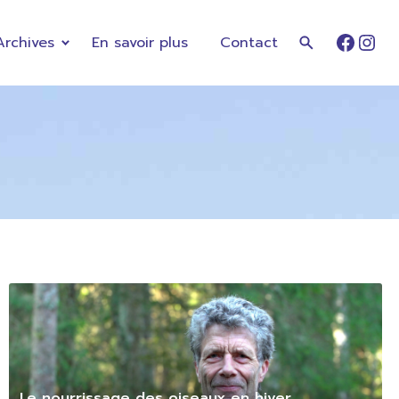
Archives
En savoir plus
Contact
Faceb
Ins
Le nourrissage des oiseaux en hiver