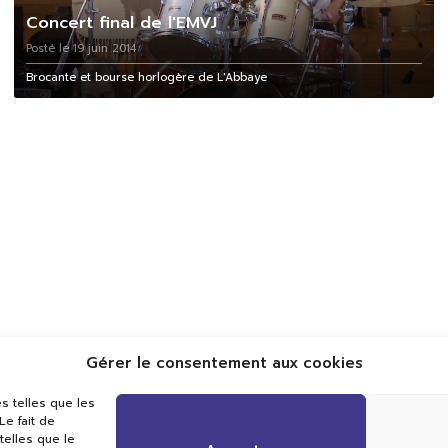
Concert final de l'EMVJ
Posté le 19 juin 2014
Brocante et bourse horlogère de L'Abbaye
Gérer le consentement aux cookies
Val TV
s telles que les
Centre de Compétences Médias
e fait de
Rue du Pont-Neuf 24
telles que le