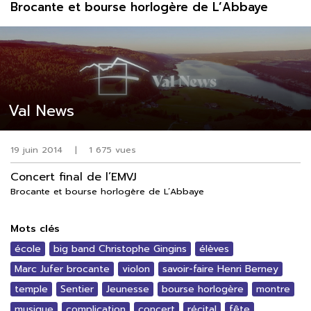
Brocante et bourse horlogère de L’Abbaye
Val News
19 juin 2014
|
1 675 vues
Concert final de l’EMVJ
Brocante et bourse horlogère de L’Abbaye
Mots clés
école
big band Christophe Gingins
élèves
Marc Jufer brocante
violon
savoir-faire Henri Berney
temple
Sentier
Jeunesse
bourse horlogère
montre
musique
complication
concert
récital
fête