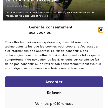
Défis sportifs entre collègues
Posté le 25 juin 2026
Les interentreprises ont réuni les entreprises de la région autour d'épreuves de
fitness, course à pied, vélo et natation
Gérer le consentement
aux cookies
Pour offrir les meilleures expériences, nous utilisons des
technologies telles que les cookies pour stocker et/ou accéder
aux informations des appareils. Le fait de consentir à ces
technologies nous permettra de traiter des données telles que le
comportement de navigation ou les ID uniques sur ce site. Le fait
de ne pas consentir ou de retirer son consentement peut avoir un
effet négatif sur certaines caractéristiques et fonctions.
Val TV
Accepter
Centre de Compétences Médias
Rue du Pont-Neuf 24
1341 L’Orient
Refuser
+41 21 565 17 77 |
info@valtv.ch
Voir les préférences
© 2026
Val TV.
Tous droits réservés.