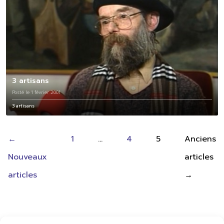
3 artisans
Posté le 1 février 2001
3 artisans
Pagination
←
1
…
4
5
Anciens
des
Nouveaux
articles
publications
articles
→