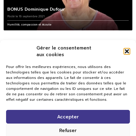
BONUS Dominique Dufour
Posté le 16 septembre 2021
Humilité, compassion et écoute
Gérer le consentement
aux cookies
Pour offrir les meilleures expériences, nous utilisons des
technologies telles que les cookies pour stocker et/ou accéder
aux informations des appareils. Le fait de consentir à ces
technologies nous permettra de traiter des données telles que le
comportement de navigation ou les ID uniques sur ce site. Le fait
de ne pas consentir ou de retirer son consentement peut avoir un
effet négatif sur certaines caractéristiques et fonctions.
Val TV
Accepter
Centre de Compétences Médias
Rue du Pont-Neuf 24
1341 L’Orient
Refuser
+41 21 565 17 77 |
info@valtv.ch