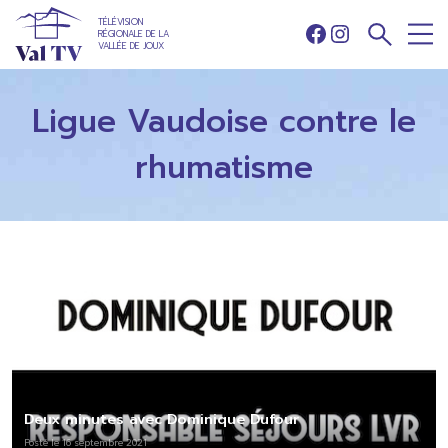
TÉLÉVISION
RÉGIONALE DE LA
Facebook
Instagram
VALLÉE DE JOUX
Ligue Vaudoise contre le
rhumatisme
Deux minutes avec Dominique Dufour
Posté le 16 septembre 2021