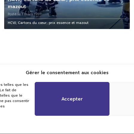
mazout
Posté le 1 mars 1997
HCVJ; Cartons du cœur; prix essence et mazout
Gérer le consentement aux cookies
s telles que les
e fait de
Val TV
telles que le
Centre de Compétences Médias
Accepter
 ne pas consentir
Rue du Pont-Neuf 24
nes
1341 L’Orient
+41 21 565 17 77 |
info@valtv.ch