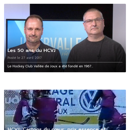
Les 50 ans du HCVJ
Posté le 27 avril 2017
Le Hockey Club Vallée de Joux a été fondé en 1967...
HCVJ; Cartons du cœur; prix essence et