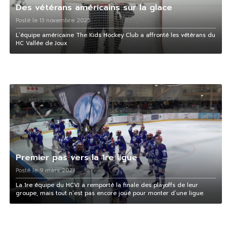
Des vétérans américains sur la glace
Posté le 13 novembre 2025
L’équipe américaine The Kids Hockey Club a affronté les vétérans du
HC Vallée de Joux
Premier pas vers la 1re ligue
Posté le 9 mars 2023
La 1re équipe du HCVJ a remporté la finale des playoffs de leur
groupe, mais tout n’est pas encore joué pour monter d’une ligue.