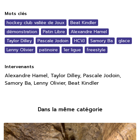
Mots clés
hockey club vallée de Joux
Beat Kindler
démonstration
Patin Libre
Alexandre Hamel
Taylor Dilley
Pascale Jodoin
HCVJ
Samory Ba
glace
Lenny Olivier
patinoire
1er ligue
freestyle
Intervenants
Alexandre Hamel, Taylor Dilley, Pascale Jodoin,
Samory Ba, Lenny Olivier, Beat Kindler
Dans la même catégorie