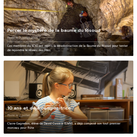
Percer le mystère de la baume du Risoud
Posté le 2 juillet 2026
Les membres du SCVJ ont repris la désobstruction de la Baume du Risoud pour tenter
de rejoindre le réseau des Fées
10 ans et déjà compositrice
Posté le 2 juillet 2026
Claire Gagnebin, élève de David Cusin à l'EMVJ, a déjà composé son tout premier
morceau pour flûte