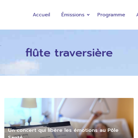
Accueil
Émissions
Programme
flûte traversière
Un concert qui libère les émotions au Pôle
Santé