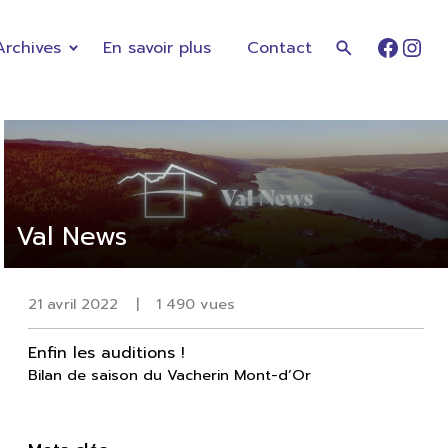
Archives
En savoir plus
Contact
Faceb
Ins
Val News
21 avril 2022
|
1 490 vues
Enfin les auditions !
Bilan de saison du Vacherin Mont-d’Or