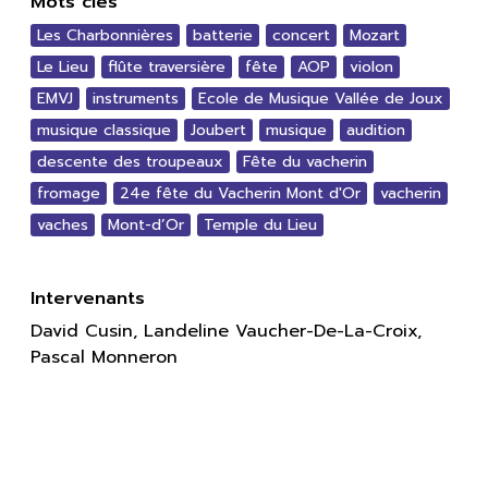
Mots clés
Les Charbonnières
batterie
concert
Mozart
Le Lieu
flûte traversière
fête
AOP
violon
EMVJ
instruments
Ecole de Musique Vallée de Joux
musique classique
Joubert
musique
audition
descente des troupeaux
Fête du vacherin
fromage
24e fête du Vacherin Mont d'Or
vacherin
vaches
Mont-d’Or
Temple du Lieu
Intervenants
David Cusin, Landeline Vaucher-De-La-Croix,
Pascal Monneron