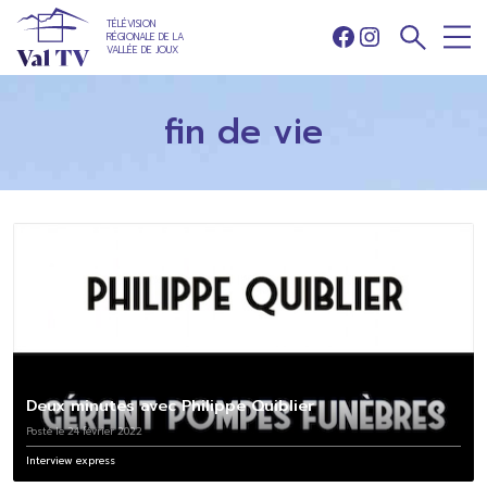
TÉLÉVISION
RÉGIONALE DE LA
Facebook
Instagram
VALLÉE DE JOUX
fin de vie
Deux minutes avec Philippe Quiblier
Posté le 24 février 2022
Interview express