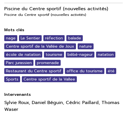
Piscine du Centre sportif (nouvelles activités)
Piscine du Centre sportif (nouvelles activités)
Mots clés
nage
Le Sentier
réfection
balade
Centre sportif de la Vallée de Joux
nature
école de natation
tourisme
bébé-nageur
natation
Parc jurassien
promenade
Restaurant du Centre sportif
office du tourisme
été
Sports
Centre sportif de la Vallee
Intervenants
Sylvie Roux, Daniel Béguin, Cédric Paillard, Thomas
Waser