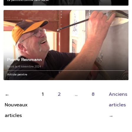
Pierre Reinmann
Posté le 4 novembre 2024
Artiste peintre
Pagination
←
1
2
…
8
Anciens
des
Nouveaux
articles
publications
articles
→