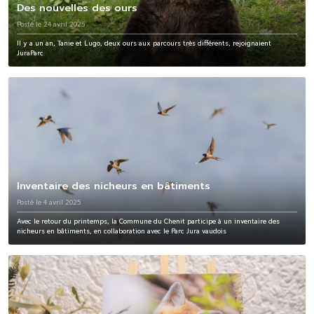
Des nouvelles des ours
Posté le 24 avril 2025
Il y a un an, Tanie et Lugo, deux ours aux parcours très différents, rejoignaient
JuraParc.
Inventaire des nicheurs en bâtiments
Posté le 4 avril 2025
Avec le retour du printemps, la Commune du Chenit participe à un inventaire des
nicheurs en bâtiments, en collaboration avec le Parc Jura vaudois