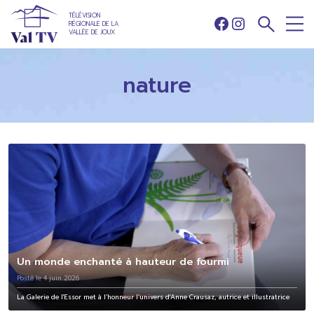
TÉLÉVISION
RÉGIONALE DE LA
Facebook
Instagram
VALLÉE DE JOUX
nature
Un monde enchanté à hauteur de fourmi
Posté le 4 juin 2026
La Galerie de l'Essor met à l’honneur l’univers d'Anne Crausaz, autrice et illustratrice