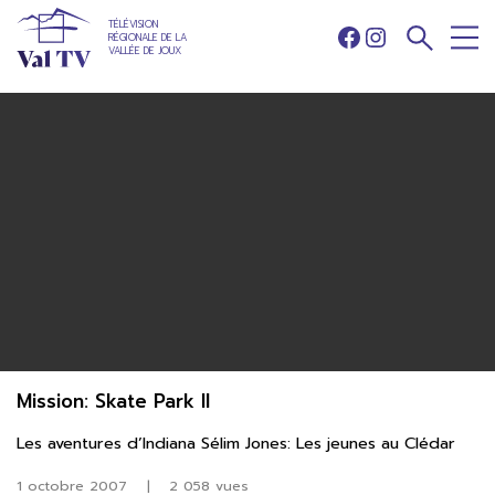
TÉLÉVISION
RÉGIONALE DE LA
Facebook
Instagram
VALLÉE DE JOUX
Mission: Skate Park II
Les aventures d’Indiana Sélim Jones: Les jeunes au Clédar
1 octobre 2007
|
2 058 vues