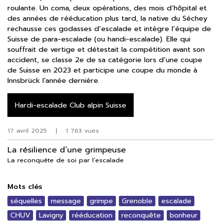
roulante. Un coma, deux opérations, des mois d’hôpital et
des années de rééducation plus tard, la native du Séchey
rechausse ces godasses d’escalade et intègre l’équipe de
Suisse de para-escalade (ou handi-escalade). Elle qui
souffrait de vertige et détestait la compétition avant son
accident, se classe 2e de sa catégorie lors d’une coupe
de Suisse en 2023 et participe une coupe du monde à
Innsbrück l’année dernière.
Hardi-escalade Club alpin Suisse
17 avril 2025
|
1 763 vues
La résilience d’une grimpeuse
La reconquête de soi par l’escalade
Mots clés
séquelles
message
grimpe
Grenoble
escalade
CHUV
Lavigny
rééducation
reconquête
bonheur