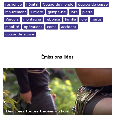
résilience
hôpital
Coupe du monde
équipe de suisse
mouvement
lumière
grimpeuse
livre
pierre
Vercors
montagne
rebondir
famille
joie
fierté
mobilité
opérations
coma
accident
coupe de suisse
Émissions liées
Des voies toutes tracées au Pont