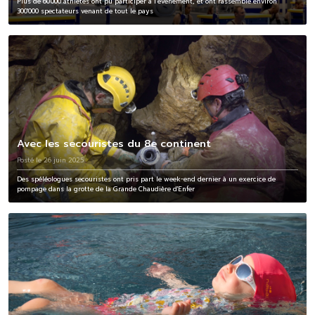
Plus de 60'000 athlètes ont pu participer à l’évènement, et ont rassemblé environ
300'000 spectateurs venant de tout le pays
Avec les secouristes du 8e continent
Posté le 26 juin 2025
Des spéléologues secouristes ont pris part le week-end dernier à un exercice de
pompage dans la grotte de la Grande Chaudière d'Enfer