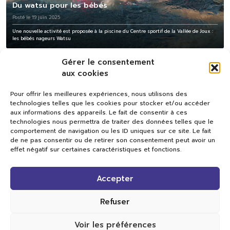
Du watsu pour les bébés
Posté le 19 juin 2025
Une nouvelle activité est proposée à la piscine du Centre sportif de la Vallée de Joux :
les bébés nageurs Watsu
Gérer le consentement
aux cookies
Pour offrir les meilleures expériences, nous utilisons des
technologies telles que les cookies pour stocker et/ou accéder
aux informations des appareils. Le fait de consentir à ces
technologies nous permettra de traiter des données telles que le
comportement de navigation ou les ID uniques sur ce site. Le fait
de ne pas consentir ou de retirer son consentement peut avoir un
effet négatif sur certaines caractéristiques et fonctions.
Val TV
Accepter
Centre de Compétences Médias
Rue du Pont-Neuf 24
1341 L’Orient
Refuser
+41 21 565 17 77 |
info@valtv.ch
Voir les préférences