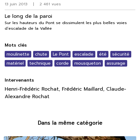
13 juin 2013
|
2 461 vues
Le long de la paroi
Sur les hauteurs du Pont se dissimulent les plus belles voies
d’escalade de la Vallée
Mots clés
moulinette
chute
Le Pont
escalade
été
sécurité
matériel
technique
corde
mousqueton
assurage
Intervenants
Henri-Frédéric Rochat, Frédéric Maillard, Claude-
Alexandre Rochat
Dans la même catégorie