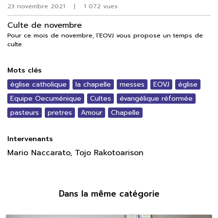
23 novembre 2021
|
1 072 vues
Culte de novembre
Pour ce mois de novembre, l’EOVJ vous propose un temps de
culte.
Mots clés
église catholique
la chapelle
messes
EOVJ
église
Equipe Oecuménique
Cultes
évangélique réformée
pasteurs
pretres
Amour
Chapelle
Intervenants
Mario Naccarato, Tojo Rakotoarison
Dans la même catégorie