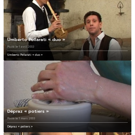
Umberto Pellarati « duo »
Posté le 1 avril 2003
Umberto Pellarati « duo »
Dépraz « potiers »
Posté le 1 mars 2003
Dépraz « potiers »