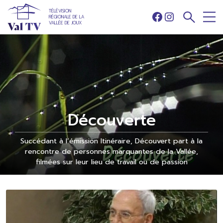
TÉLÉVISION
RÉGIONALE DE LA
Facebook
Instagram
VALLÉE DE JOUX
Découverte
Succédant à l’émission Itinéraire, Découvert part à la
rencontre de personnes marquantes de la Vallée,
filmées sur leur lieu de travail ou de passion