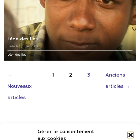
Léon des Iles
Posté le 1 juillet 2003
Léon des Iles
Pagination
←
1
2
3
Anciens
des
Nouveaux
articles
→
publications
articles
Gérer le consentement
aux cookies