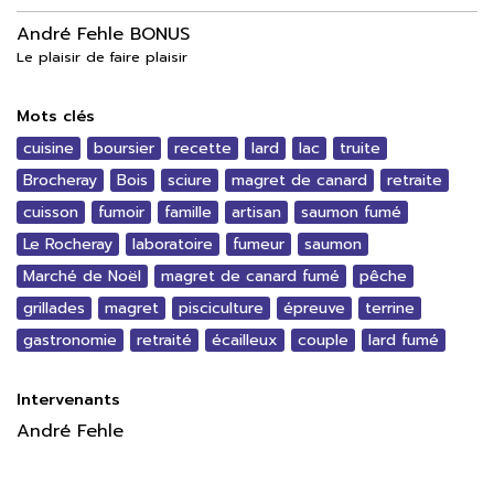
André Fehle BONUS
Le plaisir de faire plaisir
Mots clés
cuisine
boursier
recette
lard
lac
truite
Brocheray
Bois
sciure
magret de canard
retraite
cuisson
fumoir
famille
artisan
saumon fumé
Le Rocheray
laboratoire
fumeur
saumon
Marché de Noël
magret de canard fumé
pêche
grillades
magret
pisciculture
épreuve
terrine
gastronomie
retraité
écailleux
couple
lard fumé
Intervenants
André Fehle