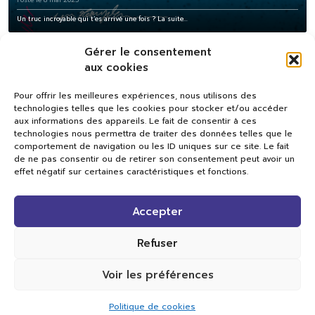
Posté le 8 mai 2025
Un truc incroyable qui t’es arrivé une fois ? La suite...
Gérer le consentement
aux cookies
Pour offrir les meilleures expériences, nous utilisons des
technologies telles que les cookies pour stocker et/ou accéder
aux informations des appareils. Le fait de consentir à ces
technologies nous permettra de traiter des données telles que le
comportement de navigation ou les ID uniques sur ce site. Le fait
de ne pas consentir ou de retirer son consentement peut avoir un
effet négatif sur certaines caractéristiques et fonctions.
Val TV
Accepter
Centre de Compétences Médias
Rue du Pont-Neuf 24
1341 L’Orient
Refuser
+41 21 565 17 77 |
info@valtv.ch
Voir les préférences
© 2026
Val TV.
Tous droits réservés.
Politique de cookies
Réalisation Cavin-Baudat Digital Lab